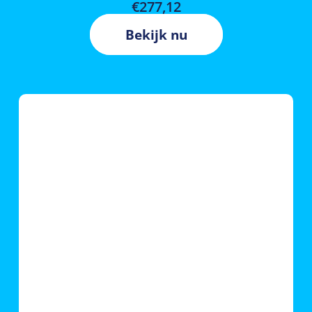
€
277,12
Bekijk nu