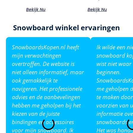
Bekijk Nu
Bekijk Nu
Snowboard winkel ervaringen
SnowboardsKopen.nl heeft
Ik wilde een n
mijn verwachtingen
snowboard ko
overtroffen. De website is
wist niet waar
niet alleen informatief, maar
beginnen.
ook gemakkelijk te
SnowboardsKop
navigeren. Het professionele
me geholpen de
advies en de aanbevelingen
te maken door
hebben me geholpen bij het
voorzien van u
kiezen van de juiste
informatie ove
bindingen en accessoires
snowboards en
voor mijn snowboard. Ik
Het was handi