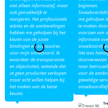
niet alleen informatief, maar
beginnen.
ook gemakkelijk te
SnowboardsKop
navigeren. Het professionele
me geholpen de
advies en de aanbevelingen
te maken door
hebben me geholpen bij het
voorzien van u
kiezen van de juiste
informatie ove
bindingen en accessoires
snowboards en
voor mijn snowboard. Ik
Het was handi
waardeer de transparantie
doorverwezen 
en objectiviteit, wetende dat
naar betrouw
ze geen producten verkopen
voor de aanko
maar echt willen helpen bij
geweldige serv
het maken van de beste
snowboardlief
keuzes.
Tr