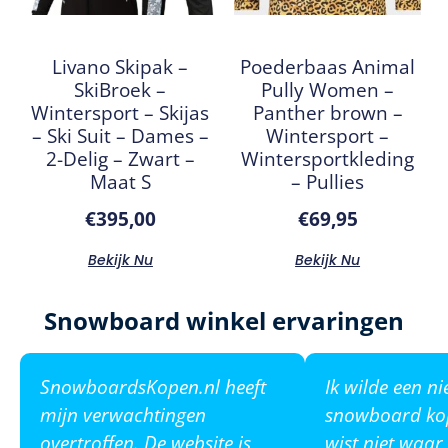
Livano Skipak –
Poederbaas Animal
SkiBroek –
Pully Women –
Wintersport – Skijas
Panther brown –
– Ski Suit – Dames –
Wintersport –
2-Delig – Zwart –
Wintersportkleding
Maat S
– Pullies
€
395,00
€
69,95
Bekijk Nu
Bekijk Nu
Snowboard winkel ervaringen
SnowboardsKopen.nl heeft
Ik wilde een n
mijn verwachtingen
snowboard ko
overtroffen. De website is
wist niet waar