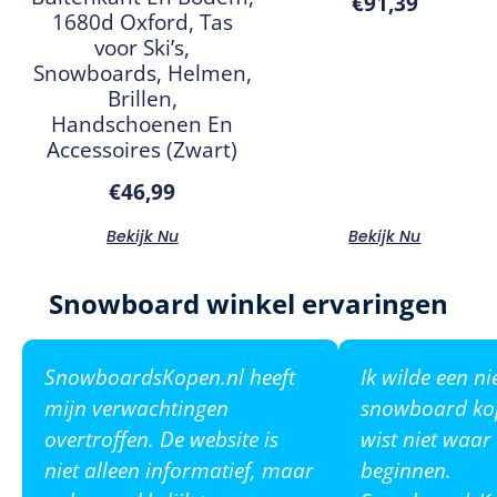
€
91,39
1680d Oxford, Tas
voor Ski’s,
Snowboards, Helmen,
Brillen,
Handschoenen En
Accessoires (Zwart)
€
46,99
Bekijk Nu
Bekijk Nu
Snowboard winkel ervaringen
SnowboardsKopen.nl heeft
Ik wilde een n
mijn verwachtingen
snowboard ko
overtroffen. De website is
wist niet waar
niet alleen informatief, maar
beginnen.