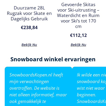
Gevoerde Skitas
Duurzame 28L
voor Ski-uitrusting –
Rugzak voor Skate en
Waterdicht en Ruim
Dagelijks Gebruik
voor Ski’s tot 170
cm
€
238,84
€
112,12
Bekijk Nu
Bekijk Nu
Snowboard winkel ervaringen
SnowboardsKopen.nl heeft
Ik wilde een n
mijn verwachtingen
snowboard ko
overtroffen. De website is
wist niet waar
niet alleen informatief, maar
beginnen.
ook gemakkelijk te
SnowboardsKop