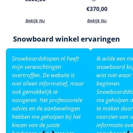
€
370,00
Bekijk Nu
Bekijk Nu
Snowboard winkel ervaringen
SnowboardsKopen.nl heeft
Ik wilde een n
mijn verwachtingen
snowboard ko
overtroffen. De website is
wist niet waar
niet alleen informatief, maar
beginnen.
ook gemakkelijk te
SnowboardsKop
navigeren. Het professionele
me geholpen de
advies en de aanbevelingen
te maken door
hebben me geholpen bij het
voorzien van u
kiezen van de juiste
informatie ove