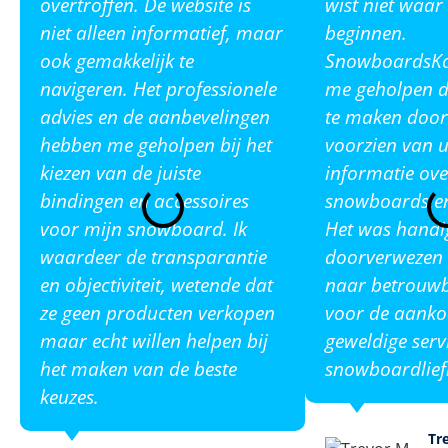
overtroffen. De website is
wist niet waar
niet alleen informatief, maar
beginnen.
ook gemakkelijk te
SnowboardsKop
navigeren. Het professionele
me geholpen de
advies en de aanbevelingen
te maken door
hebben me geholpen bij het
voorzien van u
kiezen van de juiste
informatie ove
bindingen en accessoires
snowboards en
voor mijn snowboard. Ik
Het was handi
waardeer de transparantie
doorverwezen 
en objectiviteit, wetende dat
naar betrouw
ze geen producten verkopen
voor de aanko
maar echt willen helpen bij
geweldige serv
het maken van de beste
snowboardlief
keuzes.
Tr