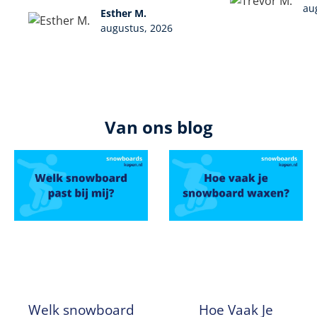
au
Esther M.
augustus, 2026
Van ons blog
Welk snowboard
Hoe Vaak Je