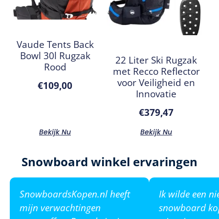
Vaude Tents Back
Bowl 30l Rugzak
22 Liter Ski Rugzak
Rood
met Recco Reflector
voor Veiligheid en
€
109,00
Innovatie
€
379,47
Bekijk Nu
Bekijk Nu
Snowboard winkel ervaringen
SnowboardsKopen.nl heeft
Ik wilde een n
mijn verwachtingen
snowboard ko