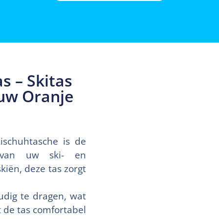
 – Skitas
uw Oranje
ischuhtasche is de
n van uw ski- en
iën, deze tas zorgt
udig te dragen, wat
t de tas comfortabel