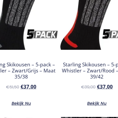
ing Skikousen – 5-pack –
Starling Skikousen – 5-
ler – Zwart/Grijs – Maat
Whistler – Zwart/Rood 
35/38
39/42
€
37,00
€
37,00
€
51,50
€
39,00
Bekijk Nu
Bekijk Nu