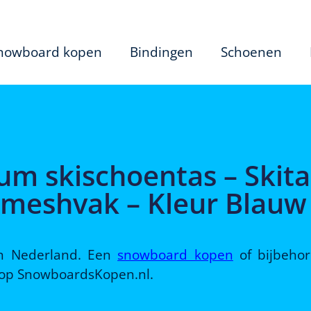
nowboard kopen
Bindingen
Schoenen
m skischoentas – Skita
meshvak – Kleur Blauw
 in Nederland. Een
snowboard kopen
of bijbeho
d op SnowboardsKopen.nl.