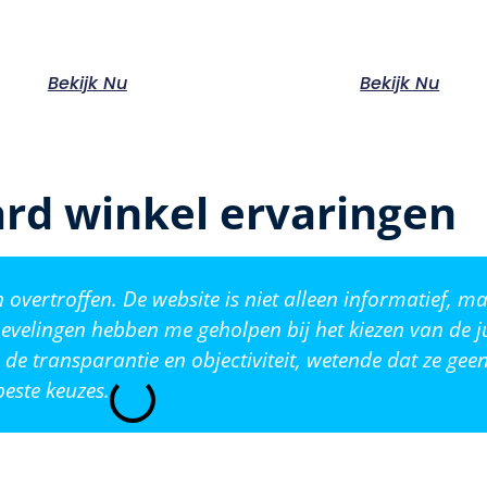
Bekijk Nu
Bekijk Nu
rd winkel ervaringen
vertroffen. De website is niet alleen informatief, ma
evelingen hebben me geholpen bij het kiezen van de j
de transparantie en objectiviteit, wetende dat ze ge
este keuzes.