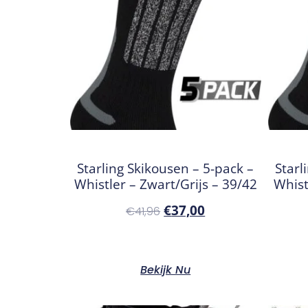
Starling Skikousen – 5-pack –
Starl
Whistler – Zwart/Grijs – 39/42
Whist
€
37,00
€
41,96
Bekijk Nu