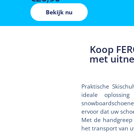
Bekijk nu
Koop FER
met uitn
Praktische Skisch
ideale oplossin
snowboardschoenen.
ervoor dat uw scho
Met de handgreep e
het transport van u