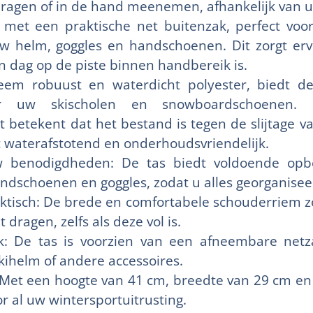
ragen of in de hand meenemen, afhankelijk van u
t met een praktische net buitenzak, perfect vo
uw helm, goggles en handschoenen. Dit zorgt erv
n dag op de piste binnen handbereik is.
em robuust en waterdicht polyester, biedt de
r uw skischolen en snowboardschoenen. 
 betekent dat het bestand is tegen de slijtage va
t waterafstotend en onderhoudsvriendelijk.
w benodigdheden: De tas biedt voldoende opb
ndschoenen en goggles, zodat u alles georganise
ktisch: De brede en comfortabele schouderriem zo
 dragen, zelfs als deze vol is.
: De tas is voorzien van een afneembare netza
kihelm of andere accessoires.
 Met een hoogte van 41 cm, breedte van 29 cm en 
or al uw wintersportuitrusting.