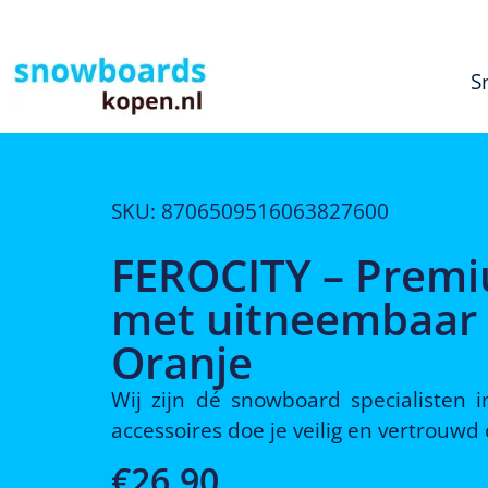
S
SKU: 8706509516063827600
FEROCITY – Premiu
met uitneembaar 
Oranje
Wij zijn dé snowboard specialisten
accessoires doe je veilig en vertrouw
€
26,90