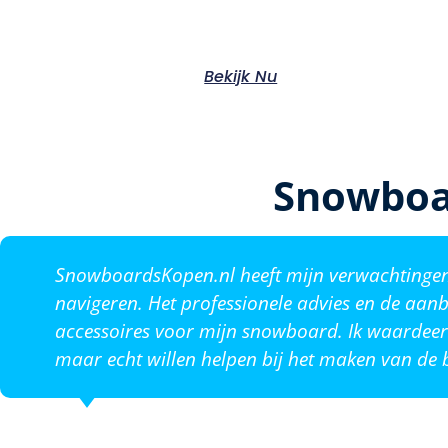
Bekijk Nu
Snowboa
SnowboardsKopen.nl heeft mijn verwachtingen o
navigeren. Het professionele advies en de aanb
accessoires voor mijn snowboard. Ik waardeer 
maar echt willen helpen bij het maken van de b