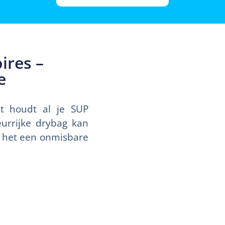
ires –
e
et houdt al je SUP
urrijke drybag kan
r het een onmisbare