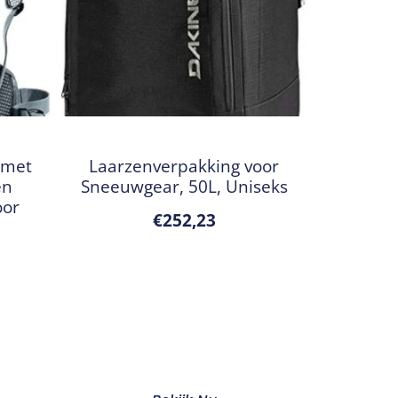
 met
Laarzenverpakking voor
en
Sneeuwgear, 50L, Uniseks
oor
€
252,23