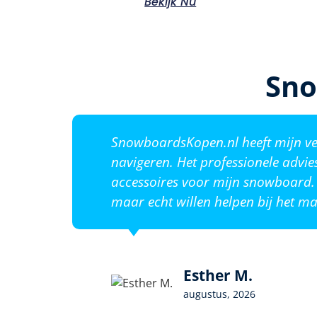
Bekijk Nu
Sno
SnowboardsKopen.nl heeft mijn ver
navigeren. Het professionele advie
accessoires voor mijn snowboard. 
maar echt willen helpen bij het ma
Esther M.
augustus, 2026