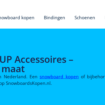
nowboard kopen
Bindingen
Schoenen
UP Accessoires –
n maat
 in Nederland. Een
snowboard kopen
of bijbeho
d op SnowboardsKopen.nl.