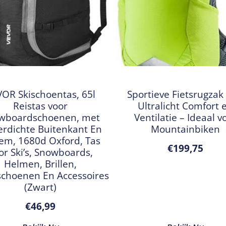
OR Skischoentas, 65l
Sportieve Fietsrugzak
Reistas voor
Ultralicht Comfort 
wboardschoenen, met
Ventilatie – Ideaal v
rdichte Buitenkant En
Mountainbiken
em, 1680d Oxford, Tas
€
199,75
or Ski’s, Snowboards,
Helmen, Brillen,
choenen En Accessoires
(Zwart)
€
46,99