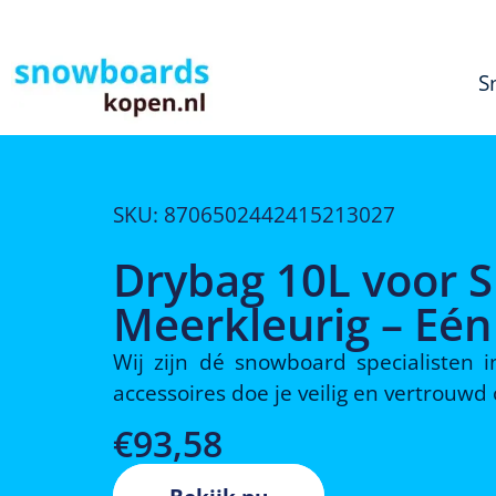
S
SKU: 8706502442415213027
Drybag 10L voor S
Meerkleurig – Eé
Wij zijn dé snowboard specialisten
accessoires doe je veilig en vertrouw
€
93,58