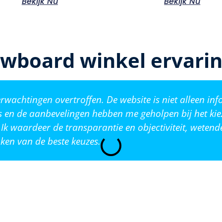
Bekijk Nu
Bekijk Nu
wboard winkel ervari
wachtingen overtroffen. De website is niet alleen inf
s en de aanbevelingen hebben me geholpen bij het kie
Ik waardeer de transparantie en objectiviteit, weten
ken van de beste keuzes.