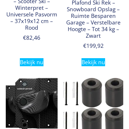
– Scooter Ski –
Plafond Ski Rek –
Winterpret –
Snowboard Opslag –
Universele Pasvorm
Ruimte Besparen
– 37x19x12 cm –
Garage – Verstelbare
Rood
Hoogte – Tot 34 kg –
Zwart
€
82,46
€
199,92
Bekijk nu
Bekijk nu