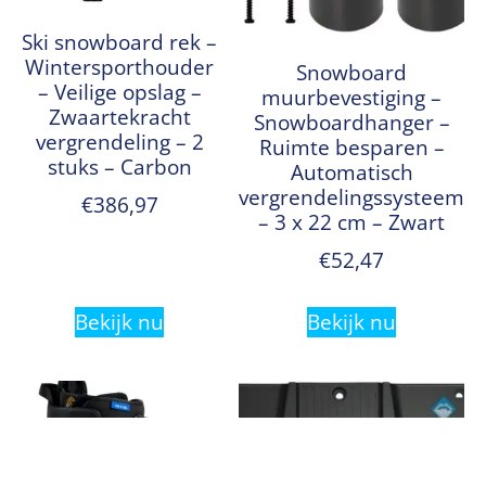
Ski snowboard rek –
Wintersporthouder
Snowboard
– Veilige opslag –
muurbevestiging –
Zwaartekracht
Snowboardhanger –
vergrendeling – 2
Ruimte besparen –
stuks – Carbon
Automatisch
vergrendelingssysteem
€
386,97
– 3 x 22 cm – Zwart
€
52,47
Bekijk nu
Bekijk nu