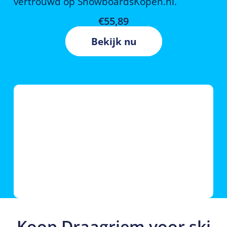
vertrouwd op SnowboardsKopen.nl.
€
55,89
Bekijk nu
Koop Draagriem voor ski