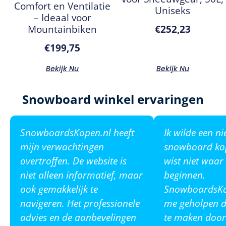
Comfort en Ventilatie
Uniseks
– Ideaal voor
Mountainbiken
€
252,23
€
199,75
Bekijk Nu
Bekijk Nu
Snowboard winkel ervaringen
SnowboardsKopen.nl heeft
Ik wilde een n
mijn verwachtingen
snowboard ko
overtroffen. De website is
wist niet waar
niet alleen informatief, maar
beginnen.
ook gemakkelijk te
SnowboardsKop
navigeren. Het professionele
me geholpen de
advies en de aanbevelingen
te maken door