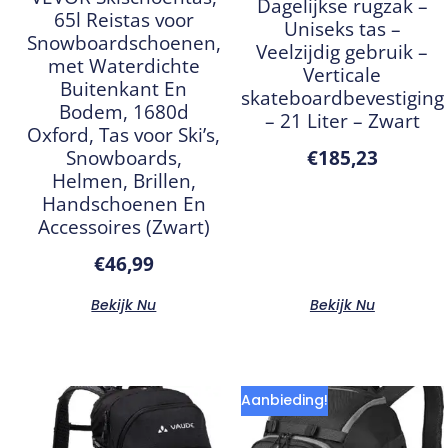
Dagelijkse rugzak –
65l Reistas voor
Uniseks tas –
Snowboardschoenen,
Veelzijdig gebruik –
met Waterdichte
Verticale
Buitenkant En
skateboardbevestiging
Bodem, 1680d
– 21 Liter – Zwart
Oxford, Tas voor Ski’s,
Snowboards,
€
185,23
Helmen, Brillen,
Handschoenen En
Accessoires (Zwart)
€
46,99
Bekijk Nu
Bekijk Nu
Aanbieding!