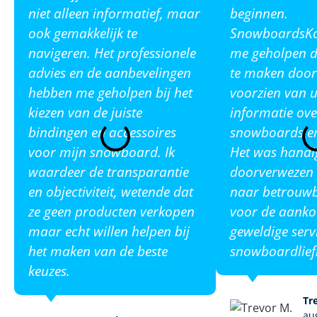
niet alleen informatief, maar
beginnen.
ook gemakkelijk te
SnowboardsKop
navigeren. Het professionele
me geholpen de
advies en de aanbevelingen
te maken door
hebben me geholpen bij het
voorzien van u
kiezen van de juiste
informatie ove
bindingen en accessoires
snowboards en
voor mijn snowboard. Ik
Het was handi
waardeer de transparantie
doorverwezen 
en objectiviteit, wetende dat
naar betrouw
ze geen producten verkopen
voor de aanko
maar echt willen helpen bij
geweldige serv
het maken van de beste
snowboardlief
keuzes.
Tr
au