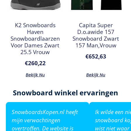
K2 Snowboards
Capita Super
Haven
D.o.awide 157
Snowboardlaarzen
Snowboard Zwart
Voor Dames Zwart
157 Man,Vrouw
25.5 Vrouw
€
652,63
€
260,22
Bekijk Nu
Bekijk Nu
Snowboard winkel ervaringen
SnowboardsKopen.nl heeft
Ik wilde een n
mijn verwachtingen
snowboard ko
overtroffen. De website is
wist niet waar