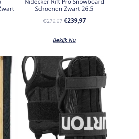
a
Nidecker Rift Pro Snowboard
Zwart
Schoenen Zwart 26.5
€
239,97
€
279,97
Bekijk Nu