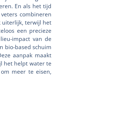
en. En als het tijd
e veters combineren
iterlijk, terwijl het
teloos een precieze
ilieu-impact van de
en bio-based schuim
. Deze aanpak maakt
l het helpt water te
s om meer te eisen,