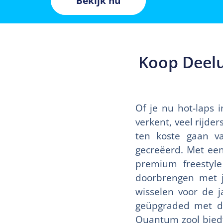
Bekijk nu
Koop Deel
Of je nu hot-laps i
verkent, veel rijde
ten koste gaan v
gecreëerd. Met een
premium freestyl
doorbrengen met j
wisselen voor de 
geüpgraded met d
Quantum zool biedt 