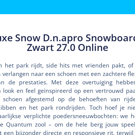
uxe Snow D.n.apro Snowboar
Zwart 27.0 Online
n het park rijdt, side hits met vrienden pakt, o
rs verlangen naar een schoen met een zachtere fle
an de prestaties. Met deze overtuiging heb
 look en feel geïnspireerd op een vertrouwd paa
e schoen afgestemd op de behoeften van rijd
ibben en het park rondrijden. Toch hoef je ni
jaarlijkse verplichte poedersneeuwbochten: we
e Quantum zool – om de hele berg jouw speel
een bijzonder directe en responsieve rit, terwijl 