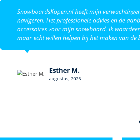
SnowboardsKopen.nl heeft mijn verwachtingen o
navigeren. Het professionele advies en de aanb
accessoires voor mijn snowboard. Ik waardeer 
maar echt willen helpen bij het maken van de b
Esther M.
augustus, 2026