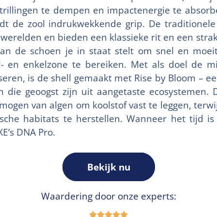
rillingen te dempen en impactenergie te absorber
edt de zool indrukwekkende grip. De traditionel
erelden en bieden een klassieke rit en een strak u
n de schoen je in staat stelt om snel en moei
- en enkelzone te bereiken. Met als doel de m
seren, is de shell gemaakt met Rise by Bloom – e
n die geoogst zijn uit aangetaste ecosystemen
mogen van algen om koolstof vast te leggen, terwij
sche habitats te herstellen. Wanneer het tijd i
E’s DNA Pro.
Bekijk nu
Waardering door onze experts: