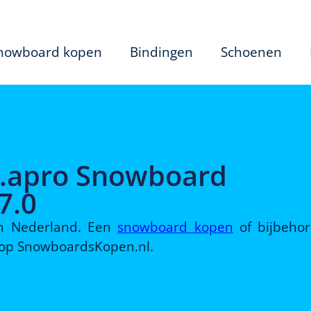
nowboard kopen
Bindingen
Schoenen
n.apro Snowboard
7.0
 in Nederland. Een
snowboard kopen
of bijbeho
d op SnowboardsKopen.nl.