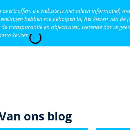
vertroffen. De website is niet alleen informatief, ma
evelingen hebben me geholpen bij het kiezen van de j
de transparantie en objectiviteit, wetende dat ze ge
este keuzes.
Van ons blog