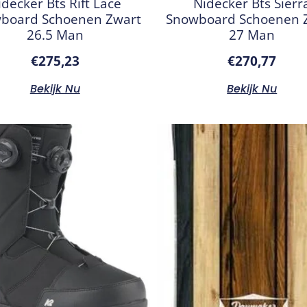
idecker Bts Rift Lace
Nidecker Bts Sierr
board Schoenen Zwart
Snowboard Schoenen 
26.5 Man
27 Man
€
275,23
€
270,77
Bekijk Nu
Bekijk Nu