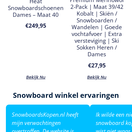
Heat
2-Pack | Maat 39/42
Snowboardschoenen
Kobalt | Skiën /
Dames – Maat 40
Snowboarden /
€
249,95
Wandelen | Goede
vochtafvoer | Extra
versteviging | Ski
Sokken Heren /
Dames
€
27,95
Bekijk Nu
Bekijk Nu
Snowboard winkel ervaringen
SnowboardsKopen.nl heeft
Ik wilde een n
mijn verwachtingen
snowboard ko
overtroffen. De website is
wist niet waar