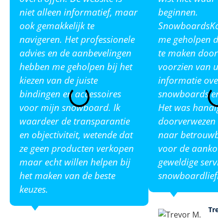
niet alleen informatief, maar
beginnen.
ook gemakkelijk te
SnowboardsKop
navigeren. Het professionele
me geholpen de
advies en de aanbevelingen
te maken door
hebben me geholpen bij het
voorzien van u
kiezen van de juiste
informatie ove
bindingen en accessoires
snowboards en
voor mijn snowboard. Ik
Het was handi
waardeer de transparantie
doorverwezen 
en objectiviteit, wetende dat
naar betrouw
ze geen producten verkopen
voor de aanko
maar echt willen helpen bij
geweldige serv
het maken van de beste
snowboardlief
keuzes.
Tr