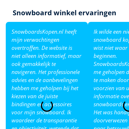
Snowboard winkel ervaringen
SnowboardsKopen.nl heeft
Ik wilde een n
mijn verwachtingen
snowboard ko
overtroffen. De website is
wist niet waar
niet alleen informatief, maar
beginnen.
ook gemakkelijk te
SnowboardsKop
navigeren. Het professionele
me geholpen de
advies en de aanbevelingen
te maken door
hebben me geholpen bij het
voorzien van u
kiezen van de juiste
informatie ove
bindingen en accessoires
snowboards en
voor mijn snowboard. Ik
Het was handi
waardeer de transparantie
doorverwezen 
en objectiviteit, wetende dat
naar betrouw