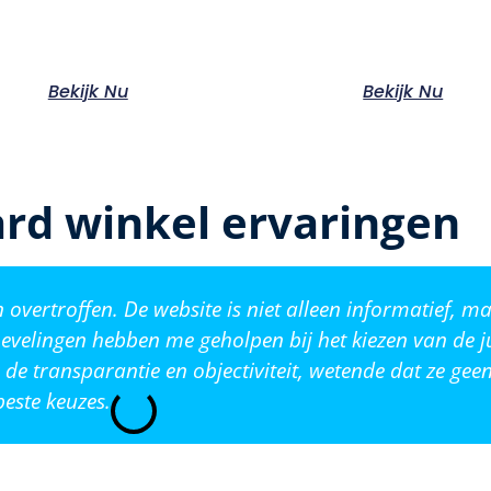
Bekijk Nu
Bekijk Nu
rd winkel ervaringen
vertroffen. De website is niet alleen informatief, ma
evelingen hebben me geholpen bij het kiezen van de j
de transparantie en objectiviteit, wetende dat ze ge
este keuzes.