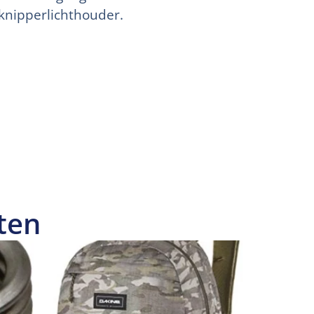
perlichthouder.
ten