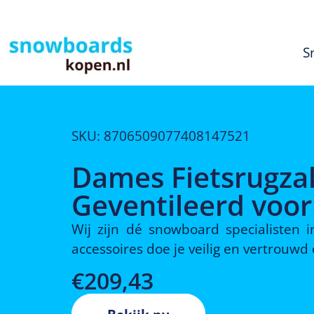
S
SKU: 8706509077408147521
Dames Fietsrugzak
Geventileerd voo
Wij zijn dé snowboard specialisten
accessoires doe je veilig en vertrouw
€
209,43