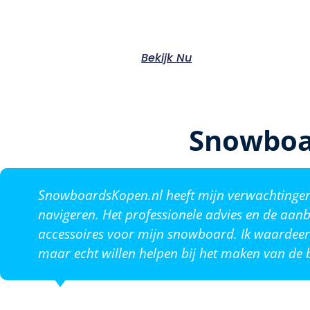
Bekijk Nu
Snowboa
SnowboardsKopen.nl heeft mijn verwachtingen o
navigeren. Het professionele advies en de aanb
accessoires voor mijn snowboard. Ik waardeer 
maar echt willen helpen bij het maken van de b