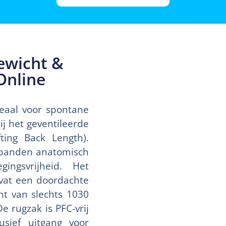
ewicht &
Online
eaal voor spontane
j het geventileerde
ting Back Length).
rbanden anatomisch
ngsvrijheid. Het
evat een doordachte
ht van slechts 1030
e rugzak is PFC-vrij
usief uitgang voor