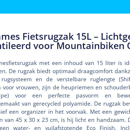
mes Fietsrugzak 15L – Lichtg
tileerd voor Mountainbiken 
sfietsrugzak met een inhoud van 15 liter is id
n. De rugzak biedt optimaal draagcomfort dankzi
rugsysteem en de verstelbare ruglengte (Shif
n voor vrouwen, zijn de heupriemen en schoude
ape) voor een perfecte pasvorm en bewegi
gemaakt van gerecycled polyamide. De rugzak b
usief een organizer in het voorvak. Met een gewic
van 45 x 30 x 23 cm, is hij licht en handzaam. D
en water- en vuilafstotende Eco Finish. Incl