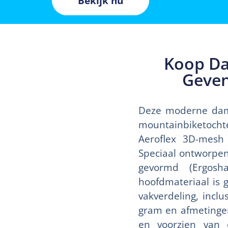
Bekijk nu
Koop Da
Geven
Deze moderne dame
mountainbiketochte
Aeroflex 3D-mesh 
Speciaal ontworpe
gevormd (Ergosh
hoofdmateriaal is 
vakverdeling, incl
gram en afmetingen 
en voorzien van e