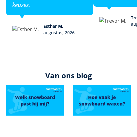
keuzes.
Tr
au
Esther M.
augustus, 2026
Van ons blog