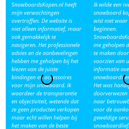
SnowboardsKopen.nl heeft
Ik wilde een n
mijn verwachtingen
snowboard ko
overtroffen. De website is
wist niet waar
niet alleen informatief, maar
beginnen.
ook gemakkelijk te
SnowboardsKop
navigeren. Het professionele
me geholpen de
advies en de aanbevelingen
te maken door
hebben me geholpen bij het
voorzien van u
kiezen van de juiste
informatie ove
bindingen en accessoires
snowboards en
voor mijn snowboard. Ik
Het was handi
waardeer de transparantie
doorverwezen 
en objectiviteit, wetende dat
naar betrouw
ze geen producten verkopen
voor de aanko
maar echt willen helpen bij
geweldige serv
het maken van de beste
snowboardlief