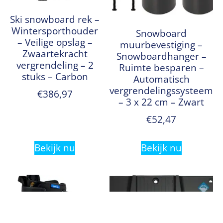
Ski snowboard rek –
Wintersporthouder
Snowboard
– Veilige opslag –
muurbevestiging –
Zwaartekracht
Snowboardhanger –
vergrendeling – 2
Ruimte besparen –
stuks – Carbon
Automatisch
vergrendelingssysteem
€
386,97
– 3 x 22 cm – Zwart
€
52,47
Bekijk nu
Bekijk nu