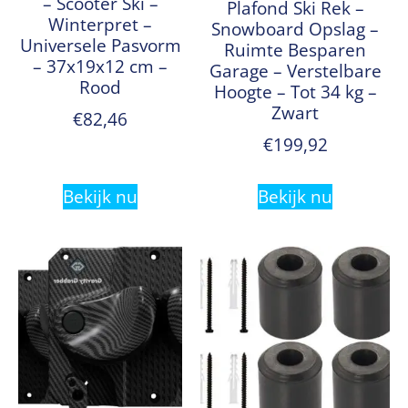
– Scooter Ski –
Plafond Ski Rek –
Winterpret –
Snowboard Opslag –
Universele Pasvorm
Ruimte Besparen
– 37x19x12 cm –
Garage – Verstelbare
Rood
Hoogte – Tot 34 kg –
Zwart
€
82,46
€
199,92
Bekijk nu
Bekijk nu