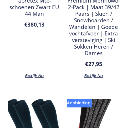
Goretex Mtb-
Premium Merinowol
schoenen Zwart EU
2-Pack | Maat 39/42
44 Man
Paars | Skiën /
Snowboarden /
€
380,13
Wandelen | Goede
vochtafvoer | Extra
versteviging | Ski
Sokken Heren /
Dames
€
27,95
Bekijk Nu
Bekijk Nu
Aanbieding!