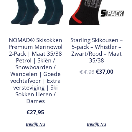
NOMAD® Skisokken
Starling Skikousen –
Premium Merinowol
5-pack – Whistler –
2-Pack | Maat 35/38
Zwart/Rood – Maat
Petrol | Skiën /
35/38
Snowboarden /
€
37,00
€
41,96
Wandelen | Goede
vochtafvoer | Extra
versteviging | Ski
Sokken Heren /
Dames
€
27,95
Bekijk Nu
Bekijk Nu