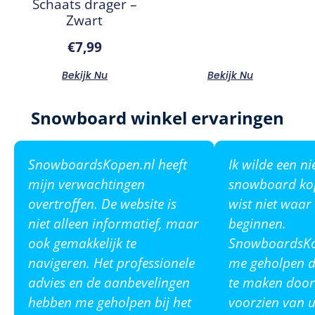
Schaats drager –
Zwart
€
7,99
Bekijk Nu
Bekijk Nu
Snowboard winkel ervaringen
SnowboardsKopen.nl heeft
Ik wilde een n
mijn verwachtingen
snowboard ko
overtroffen. De website is
wist niet waar
niet alleen informatief, maar
beginnen.
ook gemakkelijk te
SnowboardsKop
navigeren. Het professionele
me geholpen de
advies en de aanbevelingen
te maken door
hebben me geholpen bij het
voorzien van u