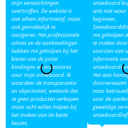
mijn verwachtingen
snowboard ko
overtroffen. De website is
wist niet waar
niet alleen informatief, maar
beginnen.
ook gemakkelijk te
SnowboardsKop
navigeren. Het professionele
me geholpen de
advies en de aanbevelingen
te maken door
hebben me geholpen bij het
voorzien van u
kiezen van de juiste
informatie ove
bindingen en accessoires
snowboards en
voor mijn snowboard. Ik
Het was handi
waardeer de transparantie
doorverwezen 
en objectiviteit, wetende dat
naar betrouw
ze geen producten verkopen
voor de aanko
maar echt willen helpen bij
geweldige serv
het maken van de beste
snowboardlief
keuzes.