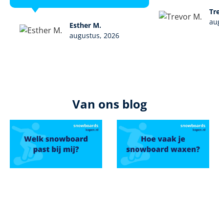
Tr
au
Esther M.
augustus, 2026
Van ons blog