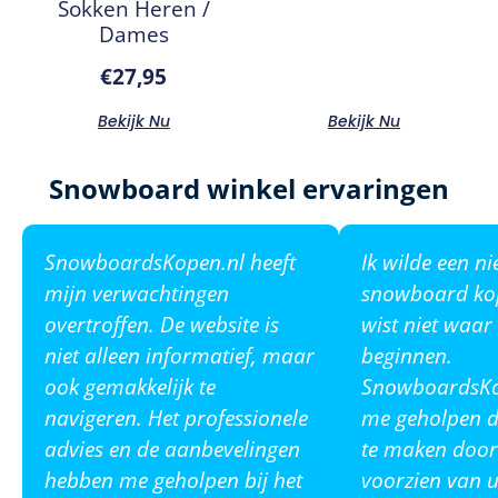
Sokken Heren /
Dames
€
27,95
Bekijk Nu
Bekijk Nu
Snowboard winkel ervaringen
SnowboardsKopen.nl heeft
Ik wilde een n
mijn verwachtingen
snowboard ko
overtroffen. De website is
wist niet waar
niet alleen informatief, maar
beginnen.
ook gemakkelijk te
SnowboardsKop
navigeren. Het professionele
me geholpen de
advies en de aanbevelingen
te maken door
hebben me geholpen bij het
voorzien van u