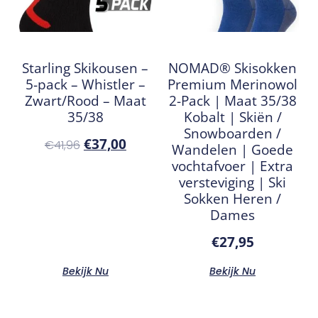
Starling Skikousen –
NOMAD® Skisokken
5-pack – Whistler –
Premium Merinowol
Zwart/Rood – Maat
2-Pack | Maat 35/38
35/38
Kobalt | Skiën /
Snowboarden /
€
37,00
€
41,96
Wandelen | Goede
vochtafvoer | Extra
versteviging | Ski
Sokken Heren /
Dames
€
27,95
Bekijk Nu
Bekijk Nu