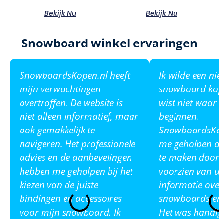
Bekijk Nu
Bekijk Nu
Snowboard winkel ervaringen
SnowboardsKopen.nl heeft
Ik wilde een n
mijn verwachtingen
snowboard ko
overtroffen. De website is
wist niet waar
niet alleen informatief, maar
beginnen.
ook gemakkelijk te
SnowboardsKop
navigeren. Het professionele
me geholpen de
advies en de aanbevelingen
te maken door
hebben me geholpen bij het
voorzien van u
kiezen van de juiste
informatie ove
bindingen en accessoires
snowboards en
voor mijn snowboard. Ik
Het was handi