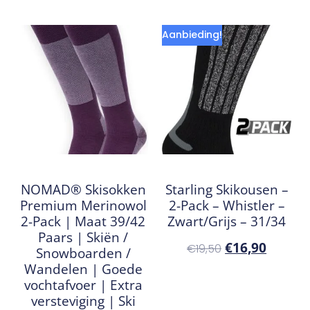
Aanbieding!
NOMAD® Skisokken
Starling Skikousen –
Premium Merinowol
2-Pack – Whistler –
2-Pack | Maat 39/42
Zwart/Grijs – 31/34
Paars | Skiën /
€
16,90
€
19,50
Snowboarden /
Wandelen | Goede
vochtafvoer | Extra
versteviging | Ski