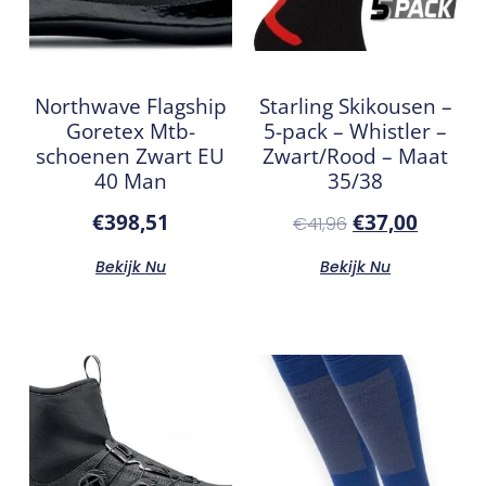
Northwave Flagship
Starling Skikousen –
Goretex Mtb-
5-pack – Whistler –
schoenen Zwart EU
Zwart/Rood – Maat
40 Man
35/38
€
398,51
€
37,00
€
41,96
Bekijk Nu
Bekijk Nu