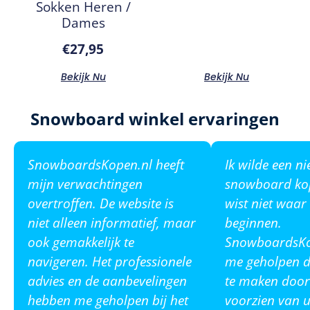
Sokken Heren /
Dames
€
27,95
Bekijk Nu
Bekijk Nu
Snowboard winkel ervaringen
SnowboardsKopen.nl heeft
Ik wilde een n
mijn verwachtingen
snowboard ko
overtroffen. De website is
wist niet waar
niet alleen informatief, maar
beginnen.
ook gemakkelijk te
SnowboardsKop
navigeren. Het professionele
me geholpen de
advies en de aanbevelingen
te maken door
hebben me geholpen bij het
voorzien van u