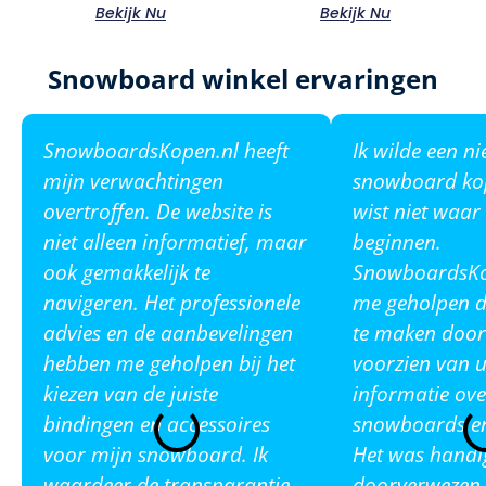
Bekijk Nu
Bekijk Nu
Snowboard winkel ervaringen
SnowboardsKopen.nl heeft
Ik wilde een n
mijn verwachtingen
snowboard ko
overtroffen. De website is
wist niet waar
niet alleen informatief, maar
beginnen.
ook gemakkelijk te
SnowboardsKop
navigeren. Het professionele
me geholpen de
advies en de aanbevelingen
te maken door
hebben me geholpen bij het
voorzien van u
kiezen van de juiste
informatie ove
bindingen en accessoires
snowboards en
voor mijn snowboard. Ik
Het was handi
waardeer de transparantie
doorverwezen 