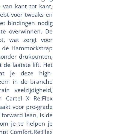
e van kant tot kant,
hebt voor tweaks en
set bindingen nodig
 te overwinnen. De
t, wat zorgt voor
an de Hammockstrap
 zonder drukpunten,
de laatste lift. Het
dat je deze high-
teem in de branche
in veelzijdigheid,
n Cartel X Re:Flex
aakt voor pro-grade
 forward lean, is de
 om je te helpen je
mpt Comfort.Re:Flex