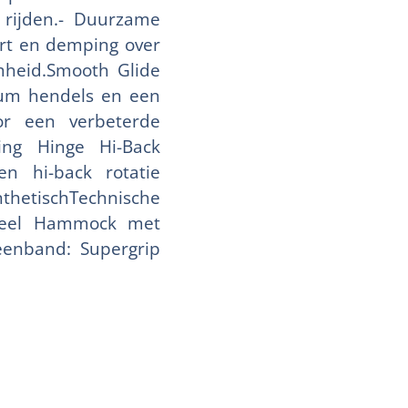
 rijden.- Duurzame
rt en demping over
mheid.Smooth Glide
nium hendels en een
or een verbeterde
ving Hinge Hi-Back
n hi-back rotatie
thetischTechnische
: Heel Hammock met
enband: Supergrip