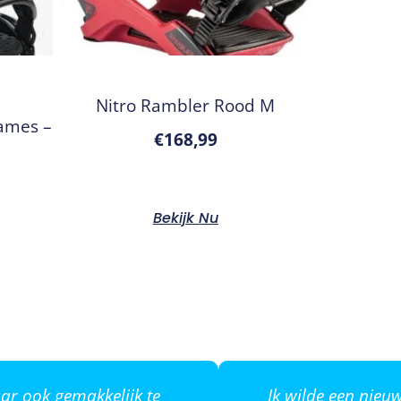
Nitro Rambler Rood M
ames –
€
168,99
Bekijk Nu
ar ook gemakkelijk te
Ik wilde een nie