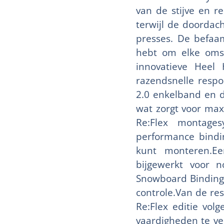
van de stijve en re
terwijl de doordac
presses. De befaam
hebt om elke omst
innovatieve Heel
razendsnelle resp
2.0 enkelband en d
wat zorgt voor maxi
Re:Flex montages
performance bindi
kunt monteren.Een
bijgewerkt voor n
Snowboard Bindinge
controle.Van de res
Re:Flex editie vol
vaardigheden te ve