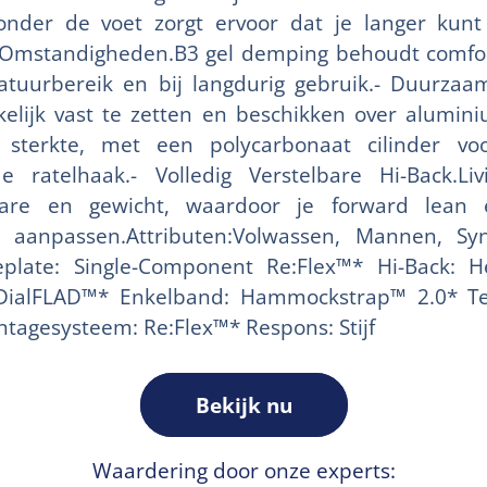
nder de voet zorgt ervoor dat je langer kunt
 Omstandigheden.B3 gel demping behoudt comfo
tuurbereik en bij langdurig gebruik.- Duurzaa
elijk vast te zetten en beschikken over alumi
r sterkte, met een polycarbonaat cilinder vo
 ratelhaak.- Volledig Verstelbare Hi-Back.Li
are en gewicht, waardoor je forward lean e
t aanpassen.Attributen:Volwassen, Mannen, Syn
aseplate: Single-Component Re:Flex™* Hi-Back
 DialFLAD™* Enkelband: Hammockstrap™ 2.0* Te
tagesysteem: Re:Flex™* Respons: Stijf
Bekijk nu
Waardering door onze experts: