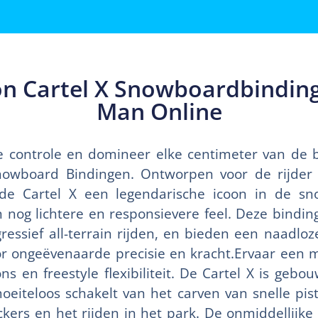
n Cartel X Snowboardbindin
Man Online
e controle en domineer elke centimeter van de 
Snowboard Bindingen. Ontworpen voor de rijder
is de Cartel X een legendarische icoon in de s
 nog lichtere en responsievere feel. Deze bindin
ressief all-terrain rijden, en bieden een naadloz
or ongeëvenaarde precisie en kracht.Ervaar een m
s en freestyle flexibiliteit. De Cartel X is geb
eiteloos schakelt van het carven van snelle pist
ckers en het rijden in het park. De onmiddellijke