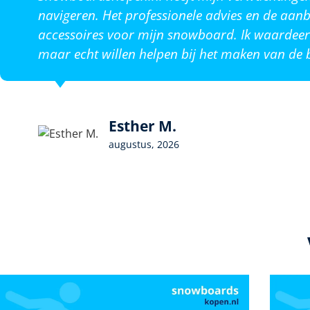
navigeren. Het professionele advies en de aanb
accessoires voor mijn snowboard. Ik waardeer 
maar echt willen helpen bij het maken van de b
Esther M.
augustus, 2026