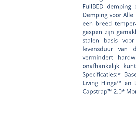
FullBED demping o
Demping voor Alle
een breed tempera
gespen zijn gemakk
stalen basis voo
levensduur van de
vermindert hardw
onafhankelijk kun
Specificaties:* B
Living Hinge™ en
Capstrap™ 2.0* Mon