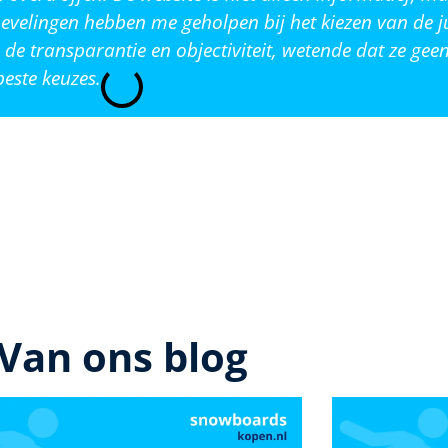
evelingen hebben me geholpen bij het kiezen van de j
de transparantie en objectiviteit, wetende dat ze ge
este keuzes.
Van ons blog