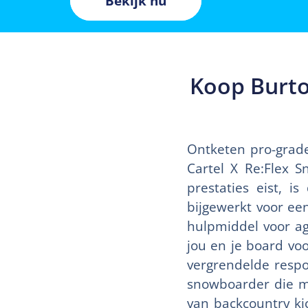
Bekijk nu
Koop Burto
Ontketen pro-grad
Cartel X Re:Flex 
prestaties eist, 
bijgewerkt voor een
hulpmiddel voor ag
jou en je board vo
vergrendelde respon
snowboarder die mo
van backcountry ki