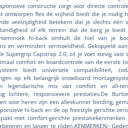
sponsieve constructie zorgt voor directe control
ht ontworpen flex de vrijheid biedt die je nodig 
de veelzijdigheid betekent dat je slechts één 
andigheid of elk terrein dat de berg je biedt
 Hammock hi-back omhult de hiel van je boo
ons en vermindert vermoeidheid. Gekoppeld a
e Supergrip Capstrap 2.0, zit je voet stevig vast
maal comfort en boardcontrole van de eerste tot 
ysteem biedt universele compatibiliteit, zo
ngen op elk belangrijk snowboard montagesys
 legendarische mix van comfort en all-terra
og lichtere, responsievere prestaties.De Burto
n voor heren zijn een alleskunner binding, gem
ponsieve hi-back en de op freestyle gerichte zero
gepakt met comfort-gerichte prestatiekenmerken
rbeteren en langer te rijden.KENMERKEN:- Gede