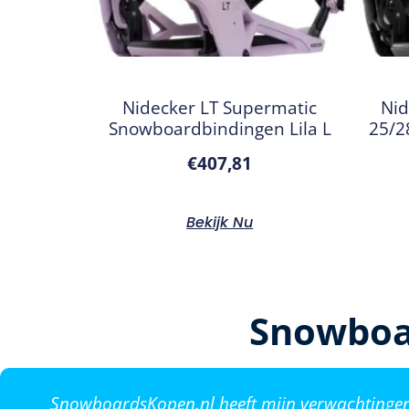
Nidecker LT Supermatic
Nid
Snowboardbindingen Lila L
25/2
€
407,81
Bekijk Nu
Snowboa
SnowboardsKopen.nl heeft mijn verwachtingen o