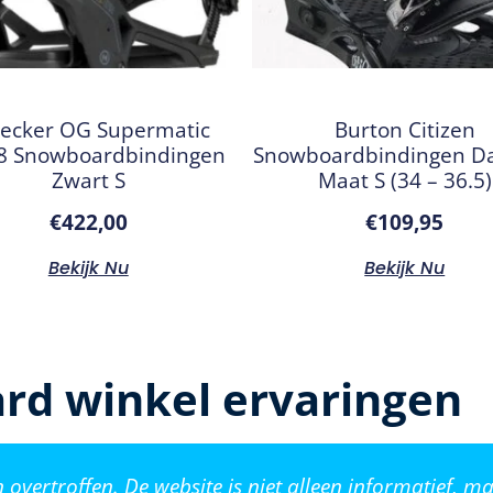
ecker OG Supermatic
Burton Citizen
8 Snowboardbindingen
Snowboardbindingen D
Zwart S
Maat S (34 – 36.5)
€
422,00
€
109,95
Bekijk Nu
Bekijk Nu
rd winkel ervaringen
vertroffen. De website is niet alleen informatief, ma