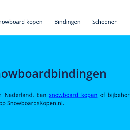
nowboard kopen
Bindingen
Schoenen
Snowboardbindingen
 in Nederland. Een
snowboard kopen
of bijbeho
d op SnowboardsKopen.nl.