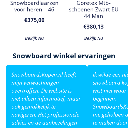
Snowboardlaarzen
Goretex Mtb-
voor heren – 46
schoenen Zwart EU
44 Man
€
375,00
€
380,13
Bekijk Nu
Bekijk Nu
Snowboard winkel ervaringen
SnowboardsKopen.nl heeft
Ik wilde een n
mijn verwachtingen
snowboard ko
overtroffen. De website is
wist niet waar
niet alleen informatief, maar
beginnen.
ook gemakkelijk te
SnowboardsKop
navigeren. Het professionele
me geholpen de
advies en de aanbevelingen
te maken door