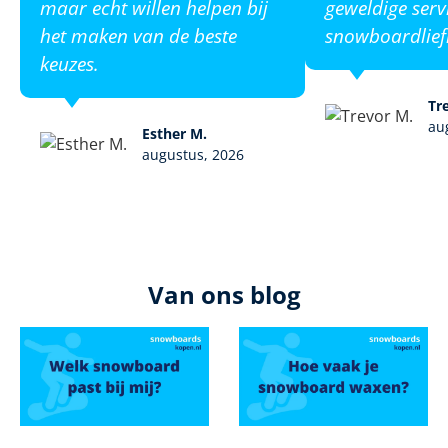
maar echt willen helpen bij
geweldige serv
het maken van de beste
snowboardlief
keuzes.
Tr
au
Esther M.
augustus, 2026
Van ons blog