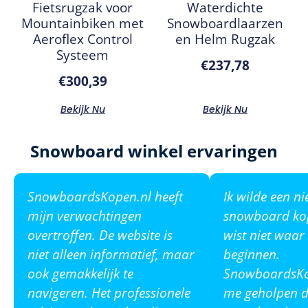
Fietsrugzak voor
Waterdichte
Mountainbiken met
Snowboardlaarzen
Aeroflex Control
en Helm Rugzak
Systeem
€
237,78
€
300,39
Bekijk Nu
Bekijk Nu
Snowboard winkel ervaringen
SnowboardsKopen.nl heeft
Ik wilde een n
mijn verwachtingen
snowboard ko
overtroffen. De website is
wist niet waar
niet alleen informatief, maar
beginnen.
ook gemakkelijk te
SnowboardsKop
navigeren. Het professionele
me geholpen de