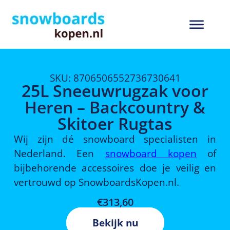
SKU: 8706506552736730641
25L Sneeuwrugzak voor
Heren – Backcountry &
Skitoer Rugtas
Wij zijn dé snowboard specialisten in
Nederland. Een
snowboard kopen
of
bijbehorende accessoires doe je veilig en
vertrouwd op SnowboardsKopen.nl.
€
313,60
Bekijk nu