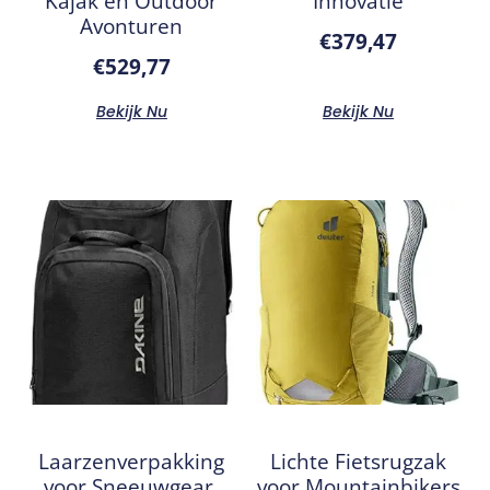
Kajak en Outdoor
Innovatie
Avonturen
€
379,47
€
529,77
Bekijk Nu
Bekijk Nu
Laarzenverpakking
Lichte Fietsrugzak
voor Sneeuwgear,
voor Mountainbikers