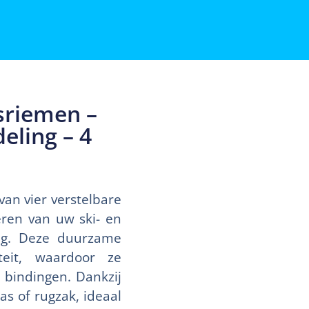
sriemen –
eling – 4
van vier verstelbare
ren van uw ski- en
ing. Deze duurzame
teit, waardoor ze
 bindingen. Dankzij
s of rugzak, ideaal