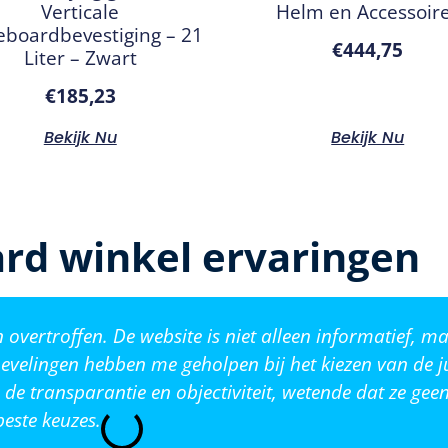
Verticale
Helm en Accessoir
eboardbevestiging – 21
€
444,75
Liter – Zwart
€
185,23
Bekijk Nu
Bekijk Nu
rd winkel ervaringen
vertroffen. De website is niet alleen informatief, ma
evelingen hebben me geholpen bij het kiezen van de j
de transparantie en objectiviteit, wetende dat ze ge
este keuzes.