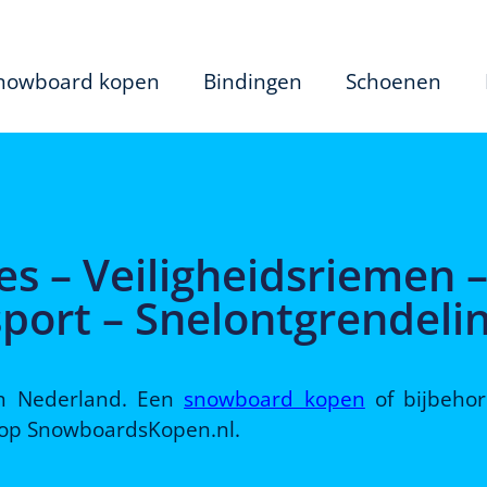
nowboard kopen
Bindingen
Schoenen
s – Veiligheidsriemen 
port – Snelontgrendeli
 in Nederland. Een
snowboard kopen
of bijbeho
d op SnowboardsKopen.nl.