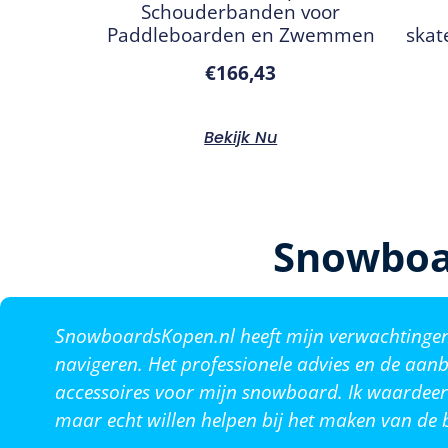
Schouderbanden voor
Paddleboarden en Zwemmen
skat
€
166,43
Bekijk Nu
Snowboa
SnowboardsKopen.nl heeft mijn verwachtingen o
navigeren. Het professionele advies en de aanb
accessoires voor mijn snowboard. Ik waardeer 
maar echt willen helpen bij het maken van de b