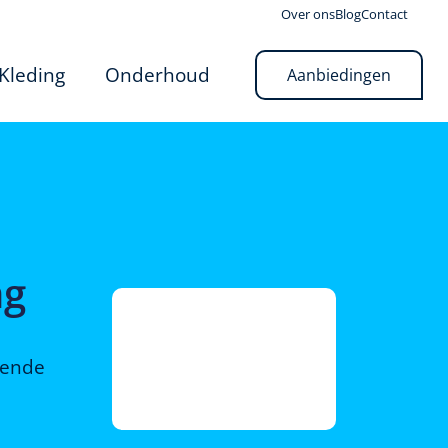
Over ons
Blog
Contact
Kleding
Onderhoud
Aanbiedingen
–
ng
rende