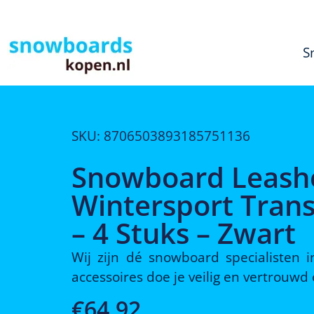
S
SKU: 8706503893185751136
Snowboard Leashe
Wintersport Trans
– 4 Stuks – Zwart
Wij zijn dé snowboard specialisten
accessoires doe je veilig en vertrouw
€
64,92