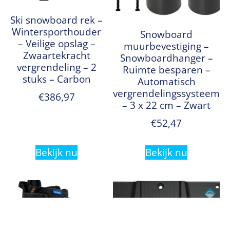
Ski snowboard rek –
Wintersporthouder
Snowboard
– Veilige opslag –
muurbevestiging –
Zwaartekracht
Snowboardhanger –
vergrendeling – 2
Ruimte besparen –
stuks – Carbon
Automatisch
vergrendelingssysteem
€
386,97
– 3 x 22 cm – Zwart
€
52,47
Bekijk nu
Bekijk nu