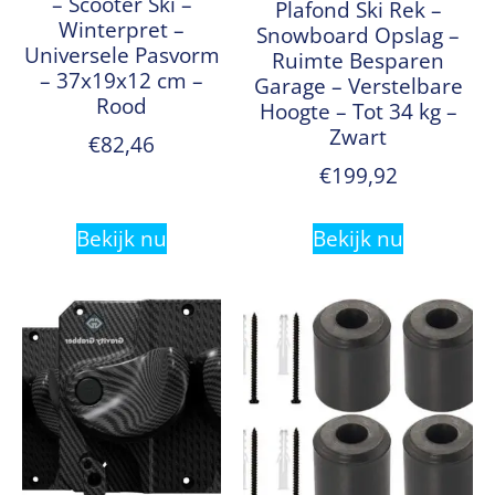
– Scooter Ski –
Plafond Ski Rek –
Winterpret –
Snowboard Opslag –
Universele Pasvorm
Ruimte Besparen
– 37x19x12 cm –
Garage – Verstelbare
Rood
Hoogte – Tot 34 kg –
Zwart
€
82,46
€
199,92
Bekijk nu
Bekijk nu