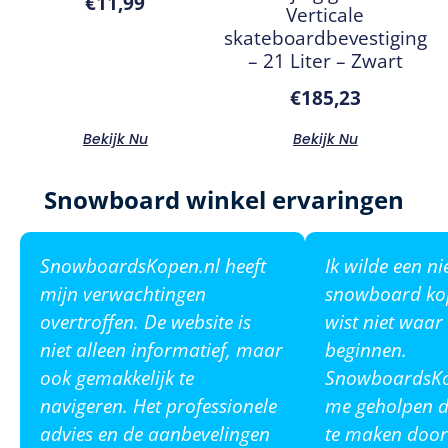
€
11,99
Verticale
skateboardbevestiging
– 21 Liter – Zwart
€
185,23
Bekijk Nu
Bekijk Nu
Snowboard winkel ervaringen
SnowboardsKopen.nl heeft
Ik wilde een n
mijn verwachtingen
snowboard ko
overtroffen. De website is
wist niet waar
niet alleen informatief, maar
beginnen.
ook gemakkelijk te
SnowboardsKop
navigeren. Het professionele
me geholpen de
advies en de aanbevelingen
te maken door