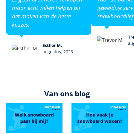
maar echt willen helpen bij
geweldige serv
het maken van de beste
snowboardlief
keuzes.
Tr
au
Esther M.
augustus, 2026
Van ons blog