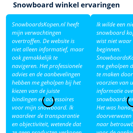
Snowboard winkel ervaringen
SnowboardsKopen.nl heeft
Ik wilde een n
mijn verwachtingen
snowboard ko
overtroffen. De website is
wist niet waar
niet alleen informatief, maar
beginnen.
ook gemakkelijk te
SnowboardsKop
navigeren. Het professionele
me geholpen de
advies en de aanbevelingen
te maken door
hebben me geholpen bij het
voorzien van u
kiezen van de juiste
informatie ove
bindingen en accessoires
snowboards en
voor mijn snowboard. Ik
Het was handi
waardeer de transparantie
doorverwezen 
en objectiviteit, wetende dat
naar betrouw
ze geen producten verkopen
voor de aanko