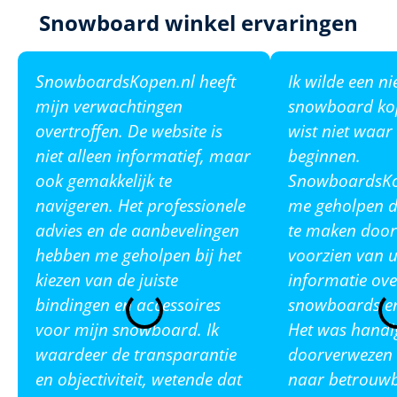
Snowboard winkel ervaringen
SnowboardsKopen.nl heeft
Ik wilde een n
mijn verwachtingen
snowboard ko
overtroffen. De website is
wist niet waar
niet alleen informatief, maar
beginnen.
ook gemakkelijk te
SnowboardsKop
navigeren. Het professionele
me geholpen de
advies en de aanbevelingen
te maken door
hebben me geholpen bij het
voorzien van u
kiezen van de juiste
informatie ove
bindingen en accessoires
snowboards en
voor mijn snowboard. Ik
Het was handi
waardeer de transparantie
doorverwezen 
en objectiviteit, wetende dat
naar betrouw