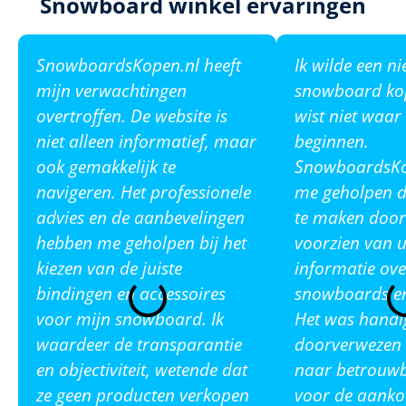
Snowboard winkel ervaringen
SnowboardsKopen.nl heeft
Ik wilde een n
mijn verwachtingen
snowboard ko
overtroffen. De website is
wist niet waar
niet alleen informatief, maar
beginnen.
ook gemakkelijk te
SnowboardsKop
navigeren. Het professionele
me geholpen de
advies en de aanbevelingen
te maken door
hebben me geholpen bij het
voorzien van u
kiezen van de juiste
informatie ove
bindingen en accessoires
snowboards en
voor mijn snowboard. Ik
Het was handi
waardeer de transparantie
doorverwezen 
en objectiviteit, wetende dat
naar betrouw
ze geen producten verkopen
voor de aanko