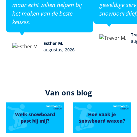
maar echt willen helpen bij
geweldige serv
het maken van de beste
snowboardlief
keuzes.
Tr
au
Esther M.
augustus, 2026
Van ons blog