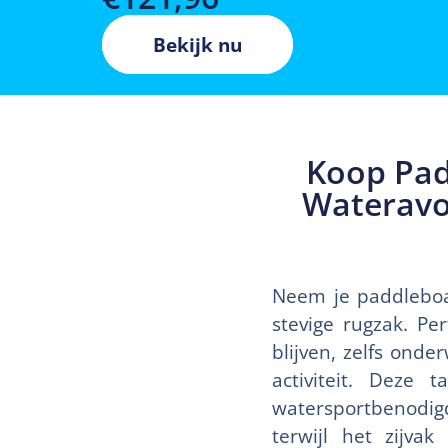
Bekijk nu
Koop Pad
Wateravo
Neem je paddleboa
stevige rugzak. Pe
blijven, zelfs ond
activiteit. Deze 
watersportbenodigd
terwijl het zijva