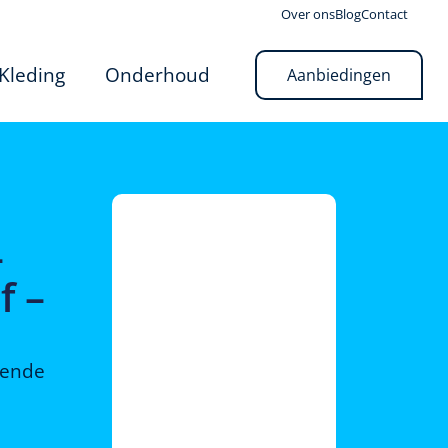
Over ons
Blog
Contact
Kleding
Onderhoud
Aanbiedingen
–
f –
rende