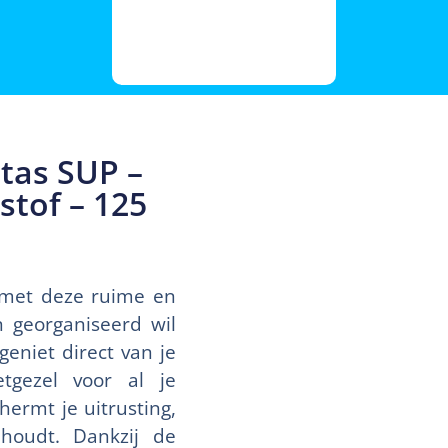
tas SUP –
tof – 125
 met deze ruime en
n georganiseerd wil
eniet direct van je
etgezel voor al je
ermt je uitrusting,
 houdt. Dankzij de