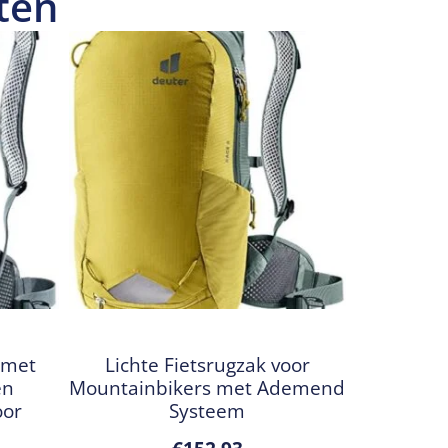
ten
 met
Lichte Fietsrugzak voor
en
Mountainbikers met Ademend
oor
Systeem