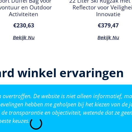
port Duffel Bag voor
22 Liter Ski Rugzak met
vontuur en Outdoor
Reflector voor Veilighe
Activiteiten
Innovatie
€
230,63
€
379,47
Bekijk Nu
Bekijk Nu
rd winkel ervaringen
vertroffen. De website is niet alleen informatief, ma
evelingen hebben me geholpen bij het kiezen van de j
de transparantie en objectiviteit, wetende dat ze ge
este keuzes.