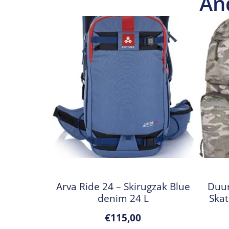
An
Arva Ride 24 – Skirugzak Blue
Duur
denim 24 L
Skat
€
115,00