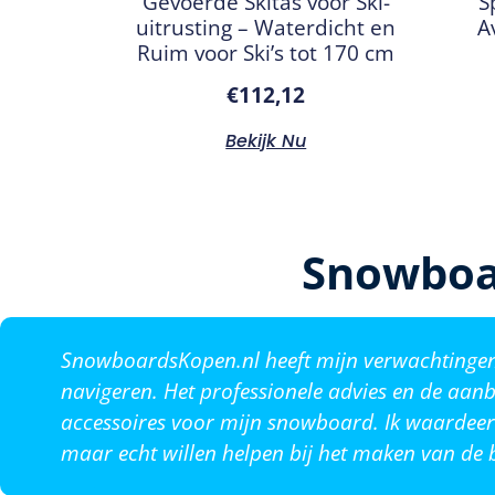
Gevoerde Skitas voor Ski-
S
uitrusting – Waterdicht en
A
Ruim voor Ski’s tot 170 cm
€
112,12
Bekijk Nu
Snowboa
SnowboardsKopen.nl heeft mijn verwachtingen o
navigeren. Het professionele advies en de aanb
accessoires voor mijn snowboard. Ik waardeer 
maar echt willen helpen bij het maken van de b