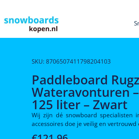
S
SKU: 8706507411798204103
Paddleboard Rugz
Wateravonturen –
125 liter – Zwart
Wij zijn dé snowboard specialisten
accessoires doe je veilig en vertrouw
€
121,96