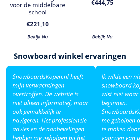
€
444,75
voor de middelbare
school
€
221,10
Bekijk Nu
Bekijk Nu
Snowboard winkel ervaringen
SnowboardsKopen.nl heeft
Ik wilde een n
mijn verwachtingen
snowboard ko
overtroffen. De website is
wist niet waar
niet alleen informatief, maar
beginnen.
ook gemakkelijk te
SnowboardsKop
navigeren. Het professionele
me geholpen de
advies en de aanbevelingen
te maken door
hebben me geholpen bij het
voorzien van u