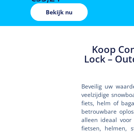
Bekijk nu
Koop Com
Lock – Out
Beveilig uw waard
veelzijdige snowbo
fiets, helm of bag
betrouwbare oploss
alleen ideaal voor
fietsen, helmen, 